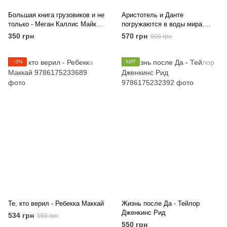
Большая книга грузовиков и не
Аристотель и Данте
только - Меган Каллис Майк
погружаются в воды мира.
Бирн
Книга 2 - Бенджамин Алире
350 грн
570 грн
600 грн
Саенс
−3%
ХИТ
Те, кто верил - Ребекка Маккай
Жизнь после Да - Тейлор
Дженкинс Рид
534 грн
550 грн
550 грн