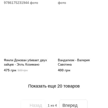
Финли Донован убивает двух
Вандализм - Валерия
зайцев - Элль Козимано
Савотина
475 грн
400 грн
500 грн
Показать еще 20 товаров
Назад
Вперед
1
из 4