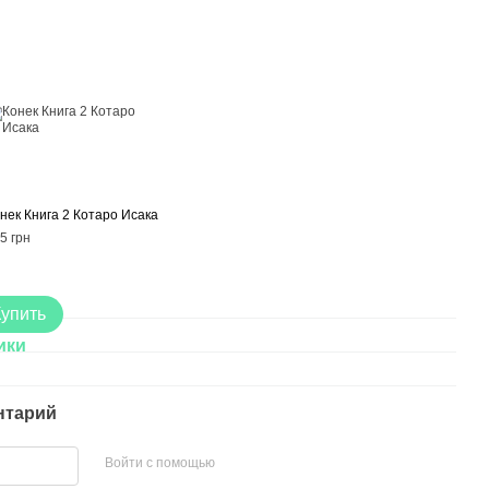
нек Книга 2 Котаро Исака
5 грн
Купить
ики
нтарий
Войти с помощью