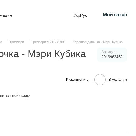
Мой заказ
рмация
Укр
Рус
ра
Триллери
Триллери ARTBOOKS
Хорошая девочка - Мэри Кубика
чка - Мэри Кубика
Артикул
2913962452
К сравнению
В желания
пительной скидки