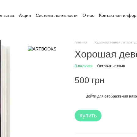
ельства
Акции
Система лояльности
О нас
Контактная инфо
ата и доставка
Обмен и возврат
Пользовательское соглашение
Главная
Художественная литерату
Хорошая дево
В наличии
Оставить отзыв
500 грн
Войти
для отображения нако
%
Купить