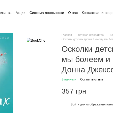
ельства
Акции
Система лояльности
О нас
Контактная инфо
ата и доставка
Обмен и возврат
Пользовательское соглашение
Главная
Детская литература
Во
Осколки детских травм: Почему мы бол
Осколки детс
мы болеем и к
Донна Джекс
В наличии
Оставить отзыв
357 грн
Войти
для отображения нако
%