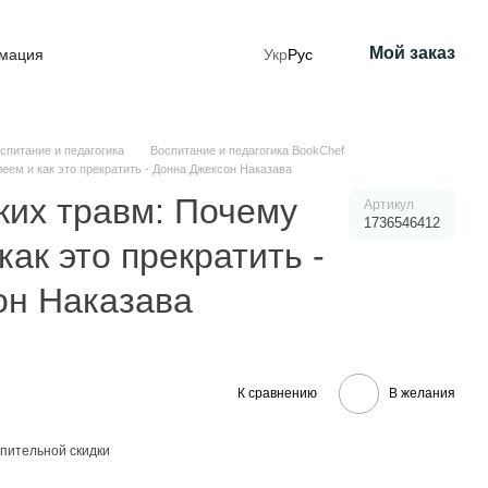
Мой заказ
рмация
Укр
Рус
спитание и педагогика
Воспитание и педагогика BookChef
еем и как это прекратить - Донна Джексон Наказава
ких травм: Почему
Артикул
1736546412
ак это прекратить -
он Наказава
К сравнению
В желания
пительной скидки