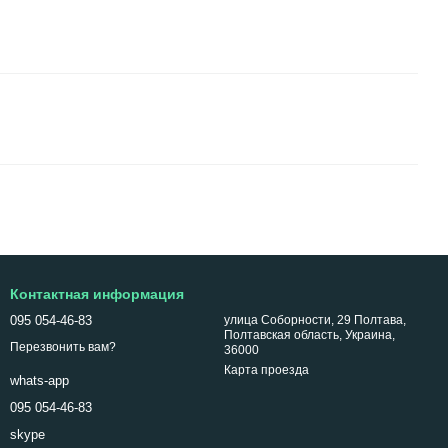
Контактная информация
095 054-46-83
улица Соборности, 29 Полтава,
Полтавская область, Украина,
Перезвонить вам?
36000
Карта проезда
whats-app
095 054-46-83
skype