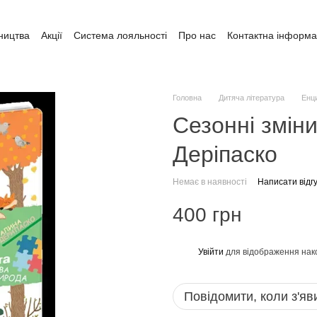
ництва
Акції
Система лояльності
Про нас
Контактна інформа
ата і доставка
Обмін та повернення
Угода користувача
Головна
Дитяча література
Енци
Сезонні зміни
Деріпаско
Немає в наявності
Написати відгу
400 грн
Увійти
для відображення нак
%
Повідомити, коли з'яв