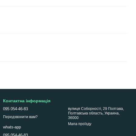
Контактна інформація
095 054-46-83
вулиця Соборності, 29 Полтава,
Полтавська область, Украина,
Передзвонити вам?
36000
Мапа проїзду
whats-app
095 054-46-83