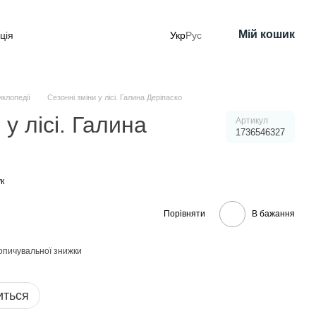
Мій кошик
ція
Укр
Рус
клопедії
Сезонні зміни у лісі. Галина Деріпаско
 у лісі. Галина
Артикул
1736546327
к
Порівняти
В бажання
опичувальної знижки
иться