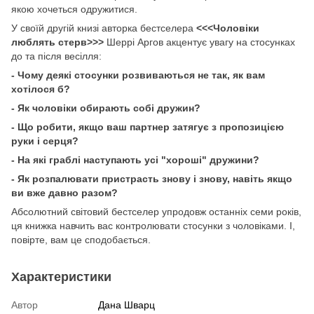
якою хочеться одружитися.
У своїй другій книзі авторка бестселера
<<<Чоловіки
люблять стерв>>>
Шеррі Аргов акцентує увагу на стосунках
до та після весілля:
- Чому деякі стосунки розвиваються не так, як вам
хотілося б?
- Як чоловіки обирають собі дружин?
- Що робити, якщо ваш партнер затягує з пропозицією
руки і серця?
- На які граблі наступають усі "хороші" дружини?
- Як розпалювати пристрасть знову і знову, навіть якщо
ви вже давно разом?
Абсолютний світовий бестселер упродовж останніх семи років,
ця книжка навчить вас контролювати стосунки з чоловіками. І,
повірте, вам це сподобається.
Характеристики
Автор
Дана Шварц