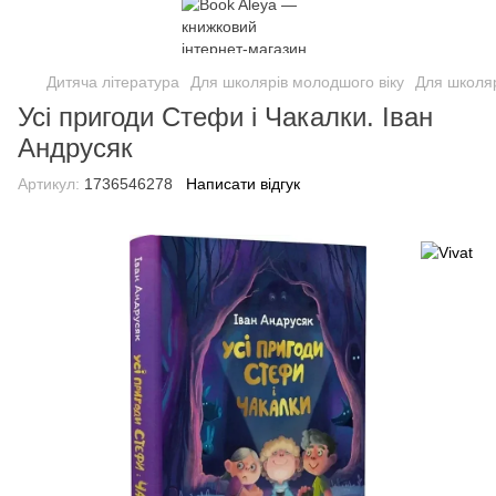
Дитяча література
Для школярів молодшого віку
Для школяр
Усі пригоди Стефи і Чакалки. Iван
Андрусяк
Артикул:
1736546278
Написати відгук