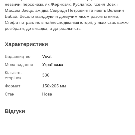
незвичні персонажі, як Жерикізяк, Куслапко, Ксеня Вовк і
Максим Заєць, аж два Свириди Петровичі та навіть Великий
Бабай. Весело мандруючи дрімучим лісом разом із ними,
Стефа потрапляє в найнесподіваніші історії, у яких стає важко
розібрати, де вигадка, а де реальність.
Характеристики
Видавництво
Vivat
Мова видання
Українська
Кількість
336
сторінок
Формат
150x205 мм
Стан
Нова
Відгуки