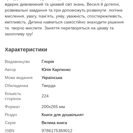
відкриє дивовижний та цікавий світ знань. Веселі й дотепні,
розвивальні завдання та ігри допоможуть розвинути логічне
мислення, увагу, пам’ять, уяву, уважність, спостережливість,
кмітливість. Дитина навчиться самостійно знаходити рішення
та творчо мислити. Заняття перетворяться на цікаву та
захопливу гру!
Характеристики
Видавництво
Глорія
Автор
Юлія Карпенко
Мова видання
Українська
Обкладинка
Тверда
Кількість
224
сторінок
Формат
200х265 мм
Розділ
Книги для дошкільнят
Серія
Велика книга
ISBN
9786175369012