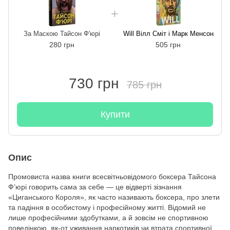
За Маскою Тайсон Ф'юрі
Will Вілл Сміт і Марк Менсон
280 грн
505 грн
730 грн
785 грн
Купити
Опис
Промовиста назва книги всесвітньовідомого боксера Тайсона
Ф’юрі говорить сама за себе — це відверті зізнання
«Циганського Короля», як часто називають боксера, про злети
та падіння в особистому і професійному житті. Відомий не
лише професійними здобутками, а й зовсім не спортивною
поведінкою, як-от уживання наркотиків чи втрата спортивної