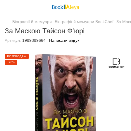
Біографії й мемуари
Біографії й мемуари BookChef
За Мас
За Маскою Тайсон Ф'юрі
Артикул:
1999399664
Написати відгук
РОЗПРОДАЖ
−20%