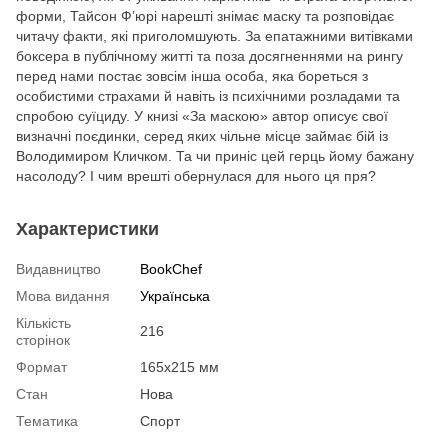
форми, Тайсон Ф’юрі нарешті знімає маску та розповідає
читачу факти, які приголомшують. За епатажними витівками
боксера в публічному житті та поза досягненнями на рингу
перед нами постає зовсім інша особа, яка бореться з
особистими страхами й навіть із психічними розладами та
спробою суїциду. У книзі «За маскою» автор описує свої
визначні поєдинки, серед яких чільне місце займає бій із
Володимиром Кличком. Та чи приніс цей герць йому бажану
насолоду? І чим врешті обернулася для нього ця пря?
Характеристики
Видавництво
BookChef
Мова видання
Українська
Кількість
216
сторінок
Формат
165х215 мм
Стан
Нова
Тематика
Спорт