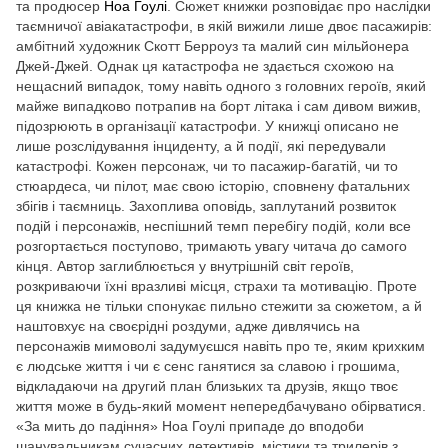
та продюсер
Ноа Гоулі
. Сюжет книжки розповідає про наслідки
таємничої авіакатастрофи, в якій вижили лише двоє пасажирів:
амбітний художник Скотт Берроуз та малий син мільйонера
Джей-Джей. Однак ця катастрофа не здається схожою на
нещасний випадок, тому навіть одного з головних героїв, який
майже випадково потрапив на борт літака і сам дивом вижив,
підозрюють в організації катастрофи. У книжці описано не
лише розслідування інциденту, а й події, які передували
катастрофі. Кожен персонаж, чи то пасажир-багатій, чи то
стюардеса, чи пілот, має свою історію, сповнену фатальних
збігів і таємниць. Захоплива оповідь, заплутаний розвиток
подій і персонажів, неспішний темп перебігу подій, коли все
розгортається поступово, тримають увагу читача до самого
кінця. Автор заглиблюється у внутрішній світ героїв,
розкриваючи їхні вразливі місця, страхи та мотивацію. Проте
ця книжка не тільки спонукає пильно стежити за сюжетом, а й
наштовхує на своєрідні роздуми, адже дивлячись на
персонажів мимоволі задумуєшся навіть про те, яким крихким
є людське життя і чи є сенс ганятися за славою і грошима,
відкладаючи на другий план близьких та друзів, якщо твоє
життя може в будь-який момент непередбачувано обірватися.
«За мить до падіння» Ноа Гоулі припаде до вподоби
шанувальникам сучасних детективів, містики та трилерів з