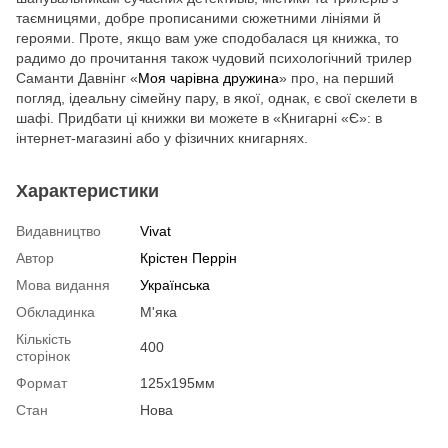
таємницями, добре прописаними сюжетними лініями й
героями. Проте, якщо вам уже сподобалася ця книжка, то
радимо до прочитання також чудовий психологічний трилер
Саманти Давнінг «
Моя чарівна дружина
» про, на перший
погляд, ідеальну сімейну пару, в якої, однак, є свої скелети в
шафі. Придбати ці книжки ви можете в «Книгарні «Є»: в
інтернет-магазині або у фізичних книгарнях.
Характеристики
Видавництво
Vivat
Автор
Крістен Перрін
Мова видання
Українська
Обкладинка
М'яка
Кількість
400
сторінок
Формат
125x195мм
Стан
Нова