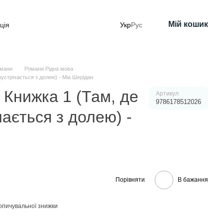
Мій кошик
ція
Укр
Рус
мани
Романи Рідна мова
устрічається з долею) - Міа Шерідан
 Книжка 1 (Там, де
Артикул
9786178512026
ається з долею) -
Порівняти
В бажання
опичувальної знижки