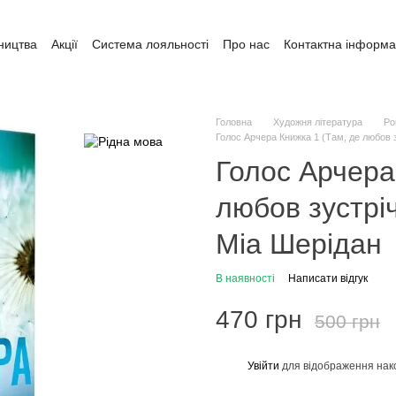
ництва
Акції
Система лояльності
Про нас
Контактна інформа
ата і доставка
Обмін та повернення
Угода користувача
Головна
Художня література
Ро
Голос Арчера Книжка 1 (Там, де любов з
Голос Арчера
любов зустріч
Міа Шерідан
В наявності
Написати відгук
470 грн
500 грн
Увійти
для відображення нак
%