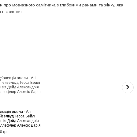
 про мовчазного самітника з глибокими ранами та жінку, яка
 в кохання.
Раз
лекція омели - Алі
Голо
йзелвуд Тесса Бейлі
(Там,
івія Дейд Александрія
зустр
ллефлер Алексіс Дарія
Міа 
0 грн
470 г