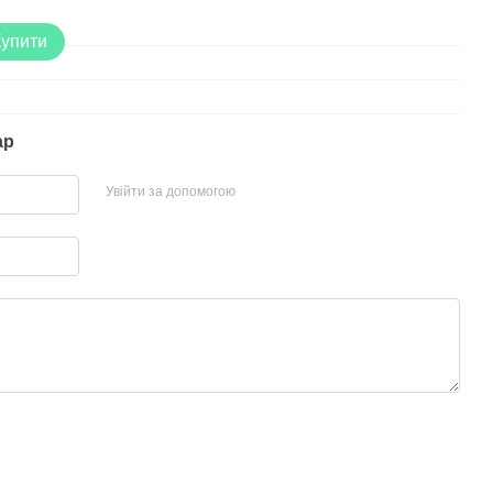
90
Купити
ар
Увійти за допомогою