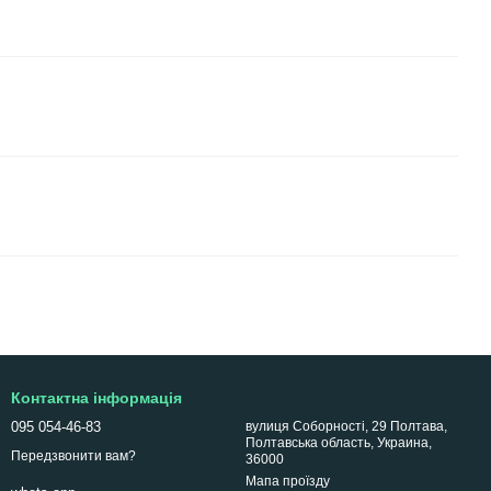
Контактна інформація
095 054-46-83
вулиця Соборності, 29 Полтава,
Полтавська область, Украина,
Передзвонити вам?
36000
Мапа проїзду