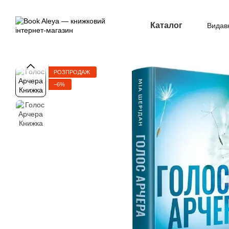
Перейти до основного контенту
Каталог
Видав
Опл
РОЗПРОДАЖ
−6%