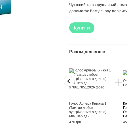
Чуттєвий та зворушливий роман
допомагає йому знову повірити
Купити
Разом дешевше
Голос Арчера Книжка 1
Ко
(Там, де любов
Ге
зустрічається з долею) -
Ол
Міа Шерідан
Бе
470 грн
45