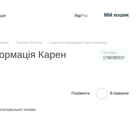
Мій кошик
ція
Укр
Рус
илери
Трилери Фабула
Секретна інформація Карен Клівленд
ормація Карен
Артикул
1799389337
Порівняти
В бажання
опичувальної знижки