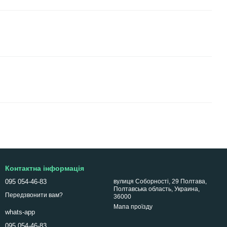
Контактна інформація
095 054-46-83
вулиця Соборності, 29 Полтава,
Полтавська область, Украина,
Передзвонити вам?
36000
Мапа проїзду
whats-app
095 054-46-83