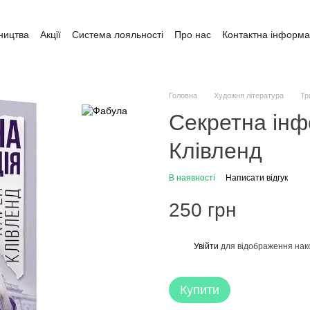
ництва
Акції
Система лояльності
Про нас
Контактна інформа
ата і доставка
Обмін та повернення
Угода користувача
Головна
Художня література
Тр
Секретна інф
Клівленд
В наявності
Написати відгук
250 грн
Увійти
для відображення нак
%
Купити