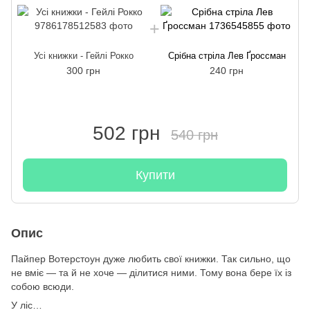
Усі книжки - Гейлі Рокко
Срібна стріла Лев Ґроссман
300 грн
240 грн
502 грн
540 грн
Купити
Опис
Пайпер Вотерстоун дуже любить свої книжки. Так сильно, що
не вміє — та й не хоче — ділитися ними. Тому вона бере їх із
собою всюди.
У ліс…