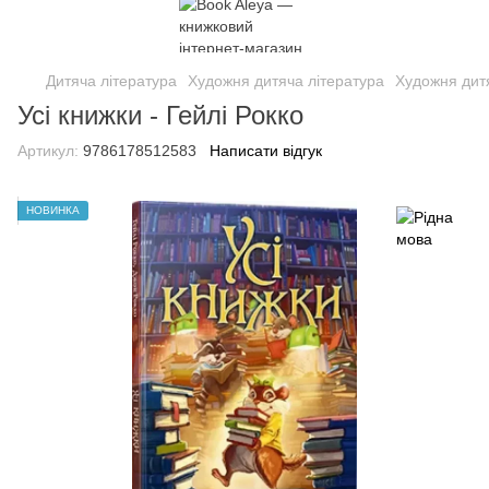
Дитяча література
Художня дитяча література
Художня дитя
Усі книжки - Гейлі Рокко
Артикул:
9786178512583
Написати відгук
НОВИНКА