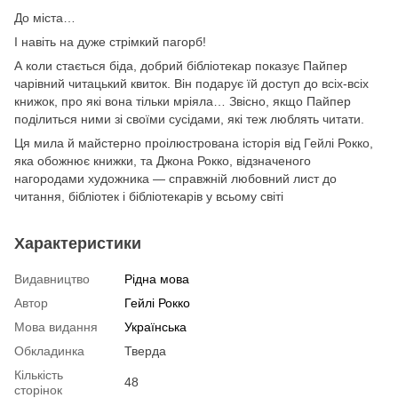
До міста…
І навіть на дуже стрімкий пагорб!
А коли стається біда, добрий бібліотекар показує Пайпер
чарівний читацький квиток. Він подарує їй доступ до всіх-всіх
книжок, про які вона тільки мріяла… Звісно, якщо Пайпер
поділиться ними зі своїми сусідами, які теж люблять читати.
Ця мила й майстерно проілюстрована історія від Гейлі Рокко,
яка обожнює книжки, та Джона Рокко, відзначеного
нагородами художника — справжній любовний лист до
читання, бібліотек і бібліотекарів у всьому світі
Характеристики
Видавництво
Рідна мова
Автор
Гейлі Рокко
Мова видання
Українська
Обкладинка
Тверда
Кількість
48
сторінок